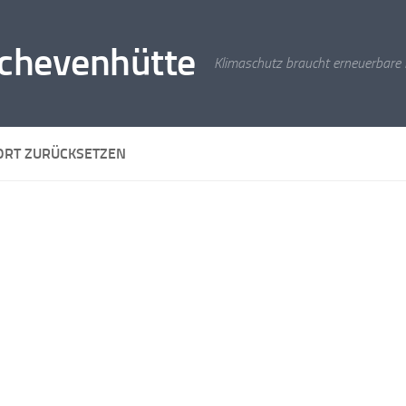
 Schevenhütte
Klimaschutz braucht erneuerbare 
RT ZURÜCKSETZEN
Um dein Passwort zurückzusetzen, gib bitte unten dein
Mail-Adresse oder deinen Benutzernamen ein.