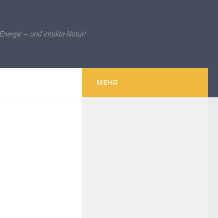
Energie – und intakte Natur!
MEHR
e E-